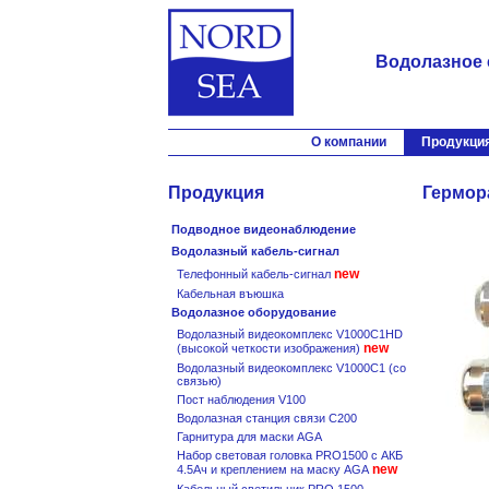
Водолазное 
О компании
Продукци
Продукция
Гермор
Подводное видеонаблюдение
Водолазный кабель-сигнал
new
Телефонный кабель-сигнал
Кабельная въюшка
Водолазное оборудование
Водолазный видеокомплекс V1000C1HD
new
(высокой четкости изображения)
Водолазный видеокомплекс V1000C1 (со
связью)
Пост наблюдения V100
Водолазная станция связи С200
Гарнитура для маски AGA
Набор световая головка PRO1500 с АКБ
new
4.5Ач и креплением на маску AGA