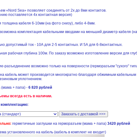
ем «Nord Sea» позволяет соединять от 2х до 8ми контактов.
анию поставляется 4х контактная версия)
 толщина кабеля 6-10мм (на фото снизу), либо 4-8мм.
 возможна комплектация кабельными вводами на меньший диаметр кабеля (н
но допустимый ток - 10А для 2-5 контактных. И 5А для 6-8контактных.
ная рабочая глубина 100м. По заказу возможно изготовление версии для глу
е-разъединение возможно только на поверхности (герморазъем "сухого" тип
 на кабель может производится многократно благодаря обжимным кабельным
резиновым уплотнением.
 (мама + папа) -
6 820 рублей
емы всегда есть в наличии.
 комплектацию:
ельно:
герметичные заглушки на герморазъем (мама + папа)
3420 рублей
ема установленного на кабель (кабель в комплект не входит)