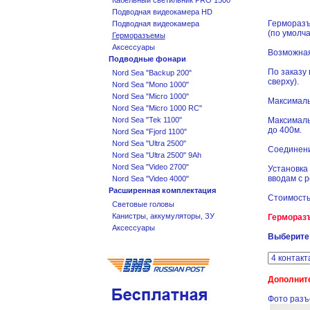
Кабельный светильник PRO 1500
Подводная видеокамера HD
Герморазъ
Подводная видеокамера
(по умолч
Герморазъемы
Аксессуары
Возможная
Подводные фонари
По заказу
Nord Sea "Backup 200"
сверху).
Nord Sea "Mono 1000"
Nord Sea "Micro 1000"
Максималь
Nord Sea "Micro 1000 RC"
Максималь
Nord Sea "Tek 1100"
до 400м.
Nord Sea "Fjord 1100"
Nord Sea "Ultra 2500"
Соединени
Nord Sea "Ultra 2500" 9Ah
Nord Sea "Video 2700"
Установка
вводам с 
Nord Sea "Video 4000"
Расширенная комплектация
Стоимость
Световые головы
Канистры, аккумуляторы, ЗУ
Герморазъ
Аксессуары
Выберите
Дополнит
Фото разъ